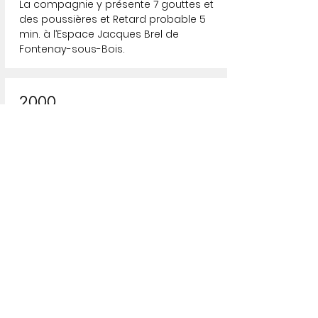
La compagnie y présente 7 gouttes et
des poussières et Retard probable 5
min. à l’Espace Jacques Brel de
Fontenay-sous-Bois.
2000
Déviation, Sautes d’humeur
En février, Système D présente les
œuvres solos Déviation, Sautes
d’humeur et 7 Gouttes et des
poussières au Künstlerhaus
Mousonturm (Francfort). Un mois plus
tard, le Centre national des arts
(Ottawa) invite la compagnie à y
présenter Cortex. En mai, Système D
retourne à Ottawa pour y présenter
Déviation au Festival Danse Canada.